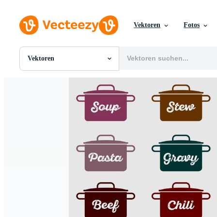
Vektoren
Fotos
Vektoren
Alle Bilder
Fotos
PNGs
PSDs
SVGs
Vorlagen
Vektoren
Videos
Motion Graphics
Redaktionelle Bilder
Redaktionelle Ereignisse