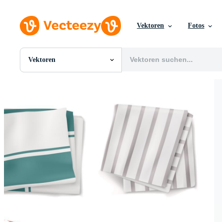
Vektoren
Fotos
Vektoren
Alle Bilder
Fotos
PNGs
PSDs
SVGs
Vorlagen
Vektoren
Videos
Motion Graphics
Redaktionelle Bilder
Redaktionelle Ereignisse