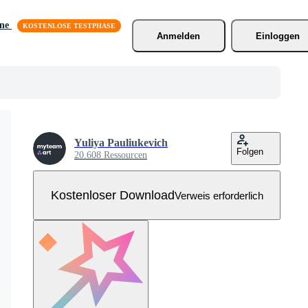
äne
Anmelden
Einloggen
Yuliya Pauliukevich
Folgen
20.608 Ressourcen
Kostenloser Download
Verweis erforderlich