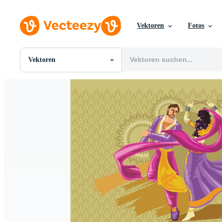
Vektoren
Fotos
Vektoren
Alle Bilder
Fotos
PNGs
PSDs
SVGs
Vorlagen
Vektoren
Videos
Motion Graphics
Redaktionelle Bilder
Redaktionelle Ereignisse