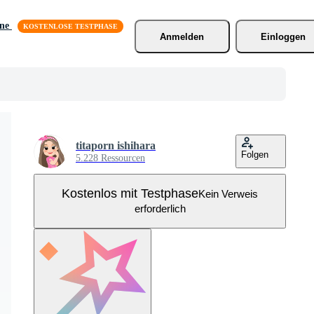
äne
Anmelden
Einloggen
titaporn ishihara
Folgen
5.228 Ressourcen
Kostenlos mit Testphase
Kein Verweis
erforderlich