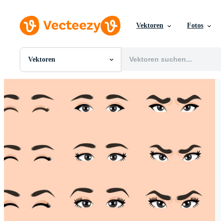
Vektoren
Fotos
Vektoren
Alle Bilder
Fotos
PNGs
PSDs
SVGs
Vorlagen
Vektoren
Videos
Motion Graphics
Redaktionelle Bilder
Redaktionelle Ereignisse