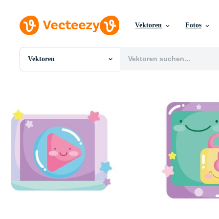
Vektoren
Fotos
Vektoren
Alle Bilder
Fotos
PNGs
PSDs
SVGs
Vorlagen
Vektoren
Videos
Motion Graphics
Redaktionelle Bilder
Redaktionelle Ereignisse