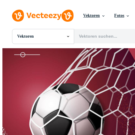
Vektoren
Fotos
Vektoren
Alle Bilder
Fotos
PNGs
PSDs
SVGs
Vorlagen
Vektoren
Videos
Motion Graphics
Redaktionelle Bilder
Redaktionelle Ereignisse