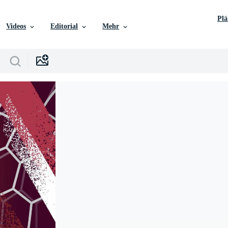
Pl
Videos
Editorial
Mehr