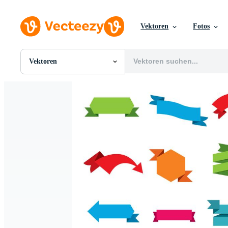
Vektoren
Fotos
Vektoren
Alle Bilder
Fotos
PNGs
PSDs
SVGs
Vorlagen
Vektoren
Videos
Motion Graphics
Redaktionelle Bilder
Redaktionelle Ereignisse