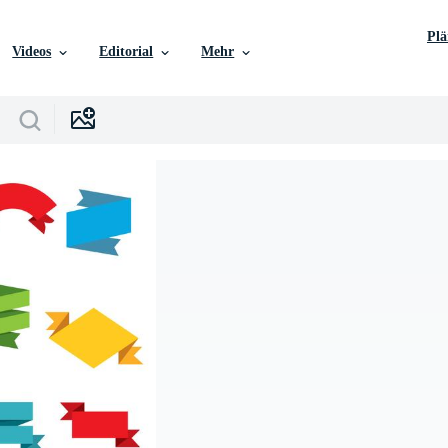
Pl
Videos
Editorial
Mehr