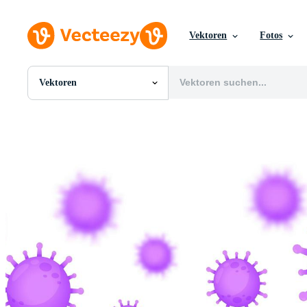
Vektoren
Fotos
Vektoren
Alle Bilder
Fotos
PNGs
PSDs
SVGs
Vorlagen
Vektoren
Videos
Motion Graphics
Redaktionelle Bilder
Redaktionelle Ereignisse