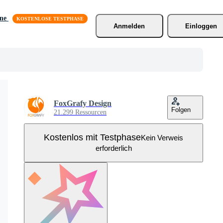
äne
Anmelden
Einloggen
FoxGrafy Design
Folgen
21.299 Ressourcen
Kostenlos mit Testphase
Kein Verweis
erforderlich