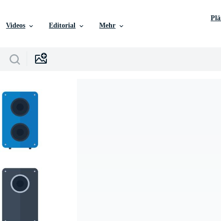
Pl
Videos
Editorial
Mehr