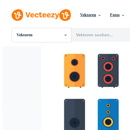
Vektoren
Fotos
Vektoren
Alle Bilder
Fotos
PNGs
PSDs
SVGs
Vorlagen
Vektoren
Videos
Motion Graphics
Redaktionelle Bilder
Redaktionelle Ereignisse