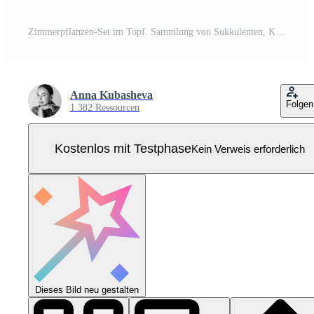
Zimmerpflanzen-Set im Topf. Sammlung von Sukkulenten, Kakteen oder grünen Laubpflanzen, die in Pflanzgefäßen oder Blumentöpfen wachsen. vektorillustration im flachen stil. Pro Vektor
Anna Kubasheva
Folgen
1.382 Ressourcen
Kostenlos mit Testphase
Kein Verweis erforderlich
Dieses Bild neu gestalten