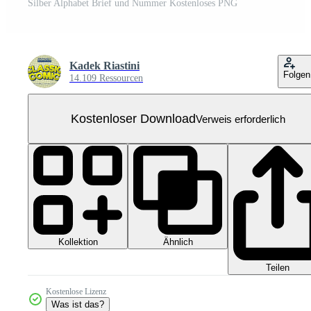
Silber Alphabet Brief und Nummer Kostenloses PNG
Kadek Riastini
Folgen
14.109 Ressourcen
Kostenloser Download
Verweis erforderlich
Kollektion
Ähnlich
Teilen
Kostenlose Lizenz
Was ist das?