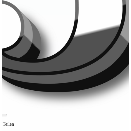
t Teilen