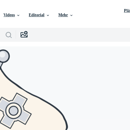
Pl
Videos
Editorial
Mehr