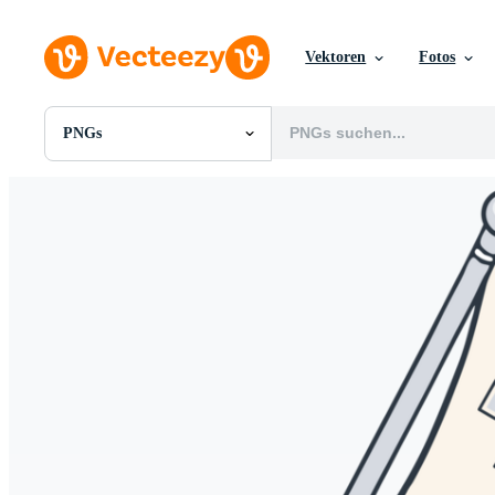
Vektoren
Fotos
PNGs
Alle Bilder
Fotos
PNGs
PSDs
SVGs
Vorlagen
Vektoren
Videos
Motion Graphics
Redaktionelle Bilder
Redaktionelle Ereignisse