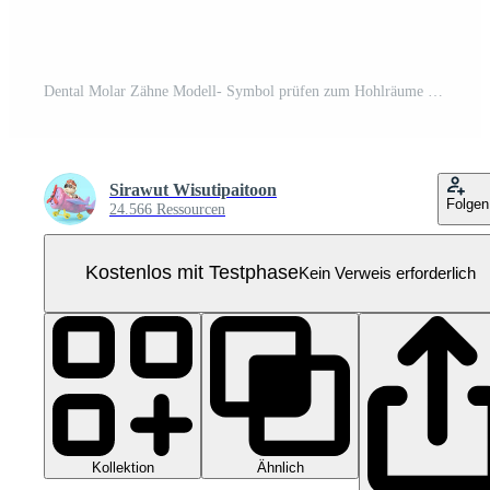
Dental Molar Zähne Modell- Symbol prüfen zum Hohlräume 3d mit Zahnarzt Spiegel isoliert. Gesundheit von Weiß Zähne, Dental Untersuchung von das Zahnarzt, 3d machen Illustration Pro PNG
Sirawut Wisutipaitoon
Folgen
24.566 Ressourcen
Kostenlos mit Testphase
Kein Verweis erforderlich
Kollektion
Ähnlich