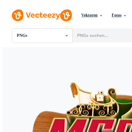
Vektoren
Fotos
PNGs
Alle Bilder
Fotos
PNGs
PSDs
SVGs
Vorlagen
Vektoren
Videos
Motion Graphics
Redaktionelle Bilder
Redaktionelle Ereignisse