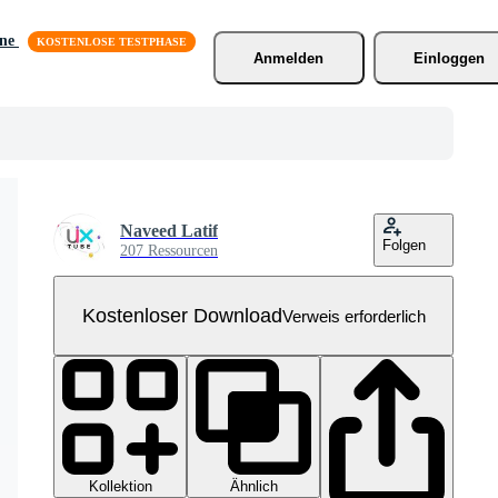
äne
Anmelden
Einloggen
Naveed Latif
Folgen
207 Ressourcen
Kostenloser Download
Verweis erforderlich
Kollektion
Ähnlich