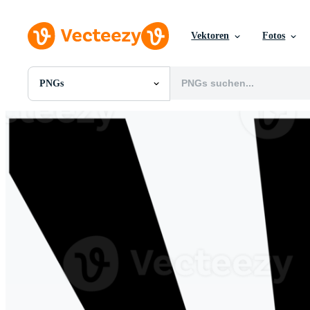
Vektoren
Fotos
PNGs
Alle Bilder
Fotos
PNGs
PSDs
SVGs
Vorlagen
Vektoren
Videos
Motion Graphics
Redaktionelle Bilder
Redaktionelle Ereignisse