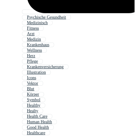
Psychische Gesundheit
Medizinisch
Fitness
Arzt
Medizin
Krankenhaus
Wellness
Herz
Pflege
Krankenversicherung
Illustration
Icons
Vektor
Blut
Körper
Symbol
Healthy
Healty
Health Care
Human Health
Good Health
Healthcare