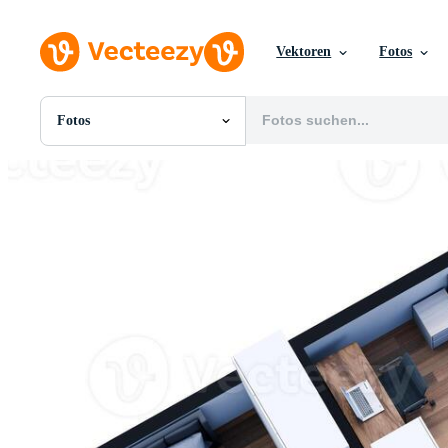
Vektoren
Fotos
Fotos
Alle Bilder
Fotos
PNGs
PSDs
SVGs
Vorlagen
Vektoren
Videos
Motion Graphics
Redaktionelle Bilder
Redaktionelle Ereignisse