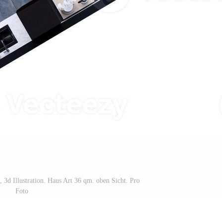
 3d Illustration. Haus Art 36 qm. oben Sicht. Pro
Foto