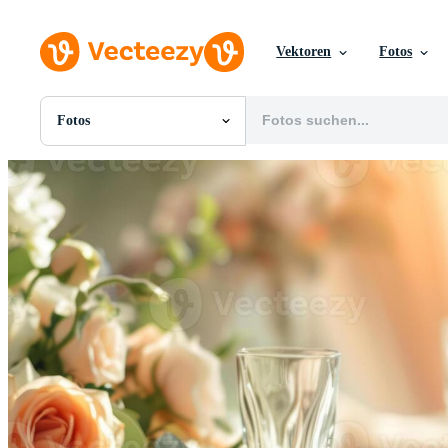
Vektoren
Fotos
Fotos
Alle Bilder
Fotos
PNGs
PSDs
SVGs
Vorlagen
Vektoren
Videos
Motion Graphics
Redaktionelle Bilder
Redaktionelle Ereignisse