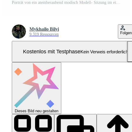
Porträt von ein atemberaubend modisch Modell- Sitzung im ein Stuhl Pro Foto
Mykhailo Bilyi
Folgen
9.319 Ressourcen
Kostenlos mit Testphase
Kein Verweis erforderlich
Dieses Bild neu gestalten