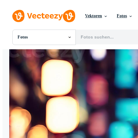
Vektoren
Fotos
Fotos
Alle Bilder
Fotos
PNGs
PSDs
SVGs
Vorlagen
Vektoren
Videos
Motion Graphics
Redaktionelle Bilder
Redaktionelle Ereignisse