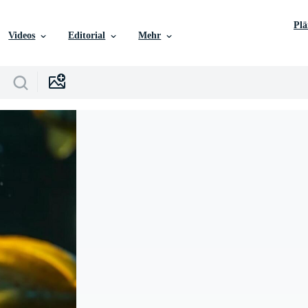
Pl
Videos
Editorial
Mehr