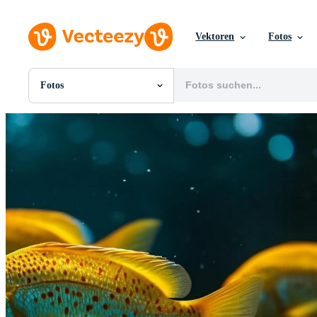
Vektoren
Fotos
Fotos
Alle Bilder
Fotos
PNGs
PSDs
SVGs
Vorlagen
Vektoren
Videos
Motion Graphics
Redaktionelle Bilder
Redaktionelle Ereignisse