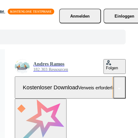
äne
Anmelden
Einloggen
Andres Ramos
Folgen
182.303 Ressourcen
Kostenloser Download
Verweis erforderlich