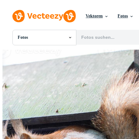
Vektoren
Fotos
Fotos
Alle Bilder
Fotos
PNGs
PSDs
SVGs
Vorlagen
Vektoren
Videos
Motion Graphics
Redaktionelle Bilder
Redaktionelle Ereignisse