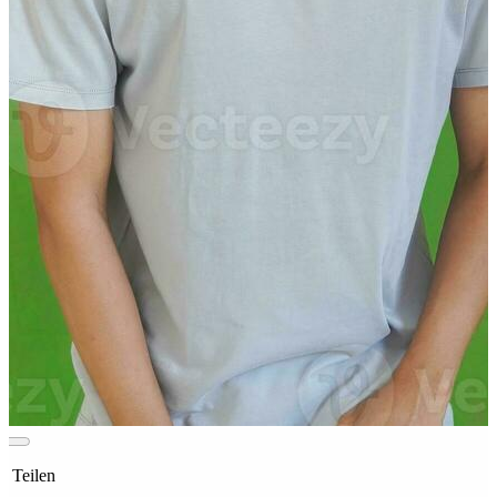
t Teilen