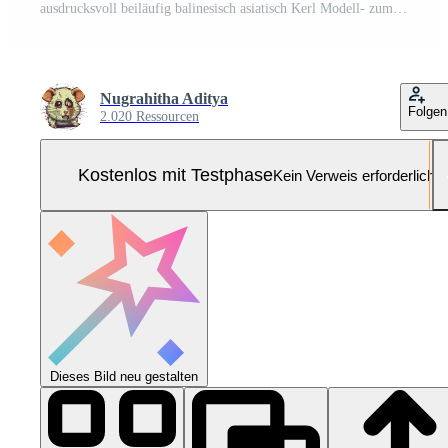
ausdrucksvoll beiläufig balinesisch asiatisch Kerl Modell- zum Werbung mit Grün Bildschirm Studio Hintergrund Pro Foto
Nugrahitha Aditya
Folgen
2.020 Ressourcen
Kostenlos mit Testphase
Kein Verweis erforderlich
Dieses Bild neu gestalten