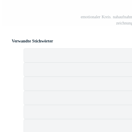
emotionaler Kreis. nahaufnahm
zeichnun
Verwandte Stichwörter