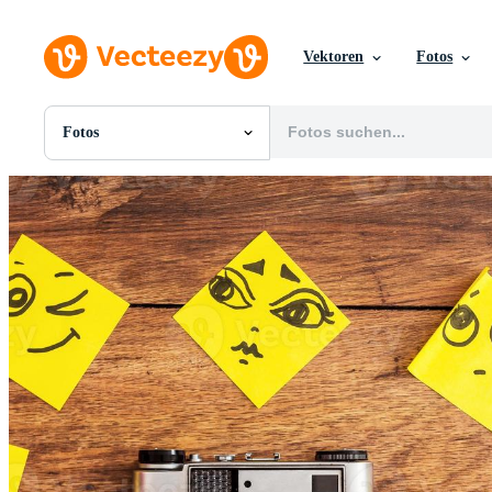
Vektoren
Fotos
Fotos
Alle Bilder
Fotos
PNGs
PSDs
SVGs
Vorlagen
Vektoren
Videos
Motion Graphics
Redaktionelle Bilder
Redaktionelle Ereignisse