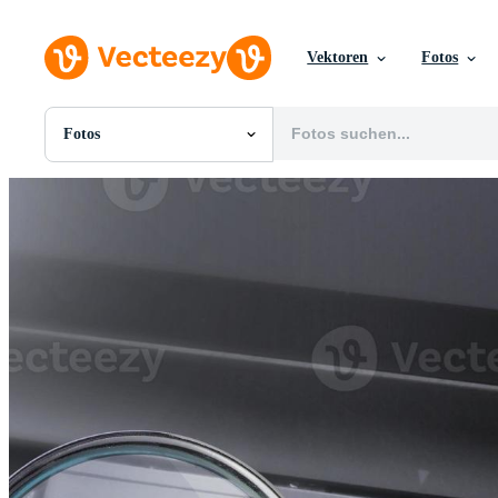
Vektoren
Fotos
Fotos
Alle Bilder
Fotos
PNGs
PSDs
SVGs
Vorlagen
Vektoren
Videos
Motion Graphics
Redaktionelle Bilder
Redaktionelle Ereignisse