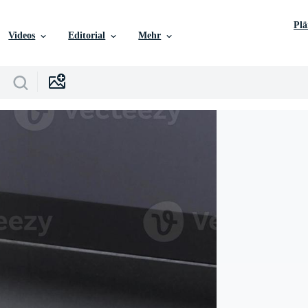
Pl
Videos
Editorial
Mehr