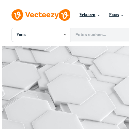
Vektoren
Fotos
Fotos
Alle Bilder
Fotos
PNGs
PSDs
SVGs
Vorlagen
Vektoren
Videos
Motion Graphics
Redaktionelle Bilder
Redaktionelle Ereignisse