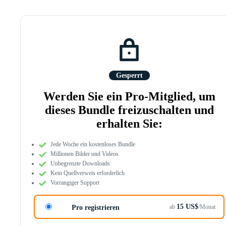
Gesperrt
Werden Sie ein Pro-Mitglied, um
dieses Bundle freizuschalten und
erhalten Sie:
Jede Woche ein kostenloses Bundle
Millionen Bilder und Videos
Unbegrenzte Downloads
Kein Quellverweis erforderlich
Vorrangiger Support
15 US$
ab
/Monat
Pro registrieren