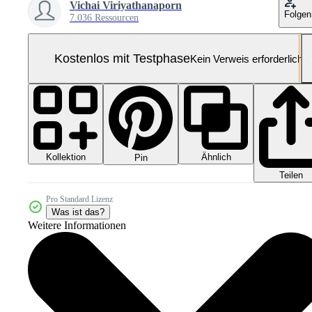
Vichai Viriyathanaporn
Folgen
7.036 Ressourcen
Kostenlos mit Testphase
Kein Verweis erforderlich
Kollektion
Ähnlich
Pin
Teilen
Pro Standard Lizenz
Was ist das?
Weitere Informationen