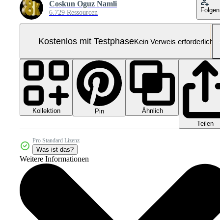
Coskun Oguz Namli
Folgen
6.729 Ressourcen
Kostenlos mit Testphase
Kein Verweis erforderlich
Kollektion
Ähnlich
Pin
Teilen
Pro Standard Lizenz
Was ist das?
Weitere Informationen