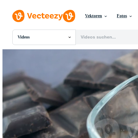
Vektoren
Fotos
Videos
Alle Bilder
Fotos
PNGs
PSDs
SVGs
Vorlagen
Vektoren
Videos
Motion Graphics
Redaktionelle Bilder
Redaktionelle Ereignisse