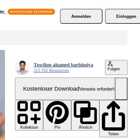
äne
Anmelden
Einloggen
Towfiqu ahamed barbhuiya
Folgen
113.702 Ressourcen
Kostenloser Download
Verweis erforderlich
Kollektion
Ähnlich
Pin
Teilen