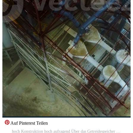
Auf Pinterest Teilen
hoch Konstruktion hoch aufragend Über das Getreidespeicher Aufzug Panzer. fliegend Über das Silo Komplex. Boden bedeckt mit Schnee beim Hintergrund. Vertikale Pro Video