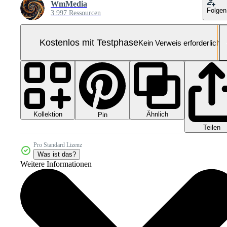
WmMedia
Folgen
3.997 Ressourcen
Kostenlos mit Testphase
Kein Verweis erforderlich
Kollektion
Ähnlich
Pin
Teilen
Pro Standard Lizenz
Was ist das?
Weitere Informationen