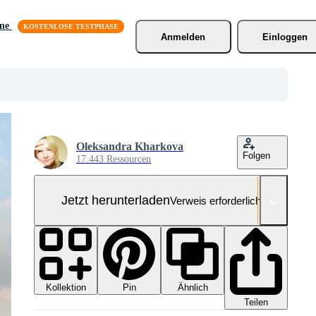
äne
Anmelden
Einloggen
Oleksandra Kharkova
Folgen
17.443 Ressourcen
Jetzt herunterladen
Verweis erforderlich
Kollektion
Ähnlich
Pin
Teilen