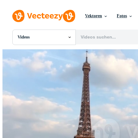
Vektoren
Fotos
Videos
Alle Bilder
Fotos
PNGs
PSDs
SVGs
Vorlagen
Vektoren
Videos
Motion Graphics
Redaktionelle Bilder
Redaktionelle Ereignisse