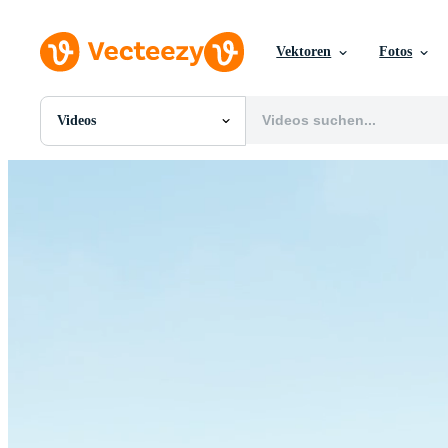
Vektoren
Fotos
Videos
Alle Bilder
Fotos
PNGs
PSDs
SVGs
Vorlagen
Vektoren
Videos
Motion Graphics
Redaktionelle Bilder
Redaktionelle Ereignisse