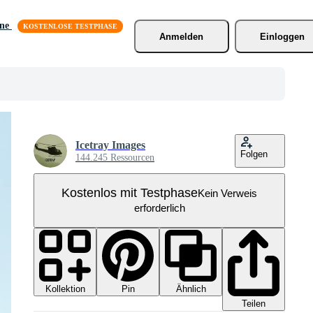
äne
Anmelden
Einloggen
Icetray Images
Folgen
144.245 Ressourcen
Kostenlos mit Testphase
Kein Verweis
erforderlich
Kollektion
Ähnlich
Pin
Teilen