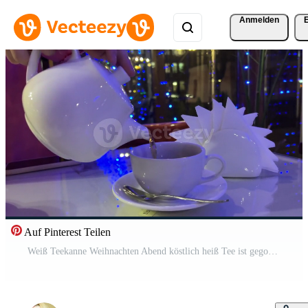
Anmelden
Auf Pinterest Teilen
Weiß Teekanne Weihnachten Abend köstlich heiß Tee ist gegossen Weiß Tabelle Servietten sind sichtbar Stadt Beleuchtung draußen Fenster Cafeteria Restaurant Freizeit weiblich Hände mit Ringe Teelöffel Weiß Geschirr Pro Video