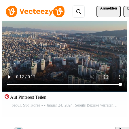
Anmelden
Auf Pinterest Teilen
Seoul, Süd Korea - - Januar 24, 2024. Seouls Bezirke verraten modern Leben. Hochhaus Wohnungen im Seouls Bezirke symbolisieren Süd Koreas städtisch Innovation Komfort Kennzeichen Seouls Bezirke