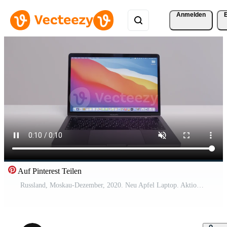
Anmelden
Auf Pinterest Teilen
Russland, Moskau-Dezember, 2020. Neu Apfel Laptop. Aktion. Neu Generation MacBook Laptop mit stilvoll Design und Beste technisch Eigenschaften. Fachmann MacBook auf isoliert Hintergrund