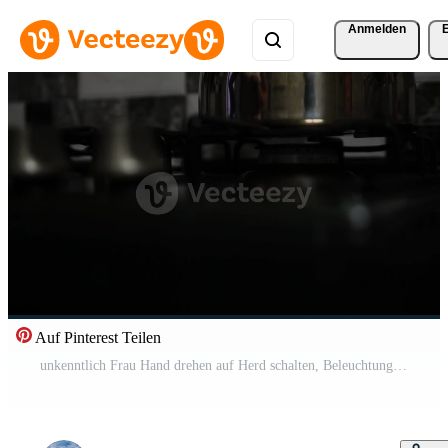
Anmelden
Auf Pinterest Teilen
unkenntlich Frau Hand drehen auf Herd schalten, Beleuchtung Küche Brenner von Gas Herd drinnen. Herd Brenner Zünden in Blau Kochen Flamme. natürlich Gas Entzündung. schließen hoch, schleppend Bewegung. Pro Video