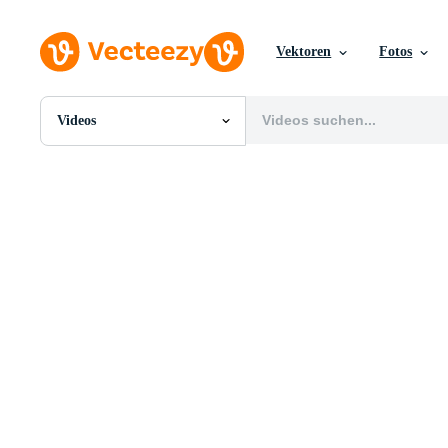
Vektoren
Fotos
Videos
Alle Bilder
Fotos
PNGs
PSDs
SVGs
Vorlagen
Vektoren
Videos
Motion Graphics
Redaktionelle Bilder
Redaktionelle Ereignisse