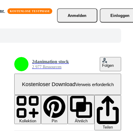
äne
Anmelden
Einloggen
2danimation stock
Folgen
2.977 Ressourcen
Kostenloser Download
Verweis erforderlich
Kollektion
Ähnlich
Pin
Teilen