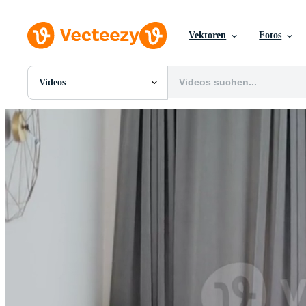
Vektoren
Fotos
Videos
Alle Bilder
Fotos
PNGs
PSDs
SVGs
Vorlagen
Vektoren
Videos
Motion Graphics
Redaktionelle Bilder
Redaktionelle Ereignisse