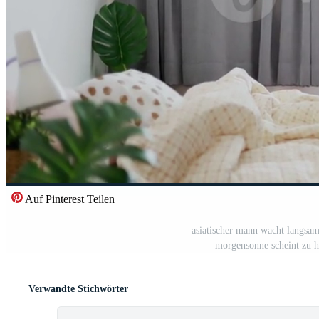
Auf Pinterest Teilen
asiatischer mann wacht langsam 
morgensonne scheint zu h
Verwandte Stichwörter