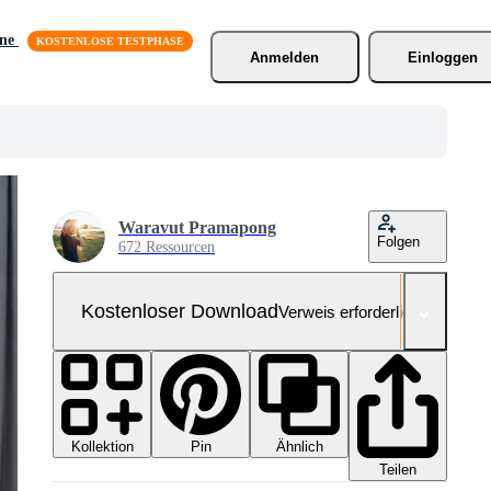
äne
Anmelden
Einloggen
Waravut Pramapong
Folgen
672 Ressourcen
Kostenloser Download
Verweis erforderlich
Kollektion
Ähnlich
Pin
Teilen