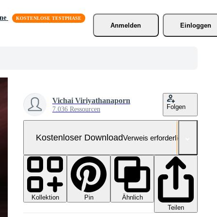
äne
Anmelden
Einloggen
Vichai Viriyathanaporn
Folgen
7.036 Ressourcen
Kostenloser Download
Verweis erforderlich
Kollektion
Ähnlich
Pin
Teilen