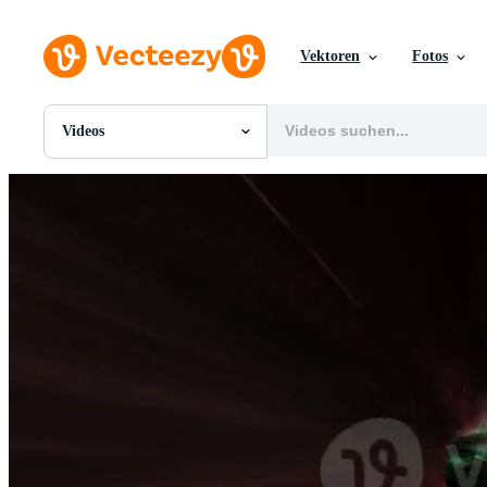
Vektoren
Fotos
Videos
Alle Bilder
Fotos
PNGs
PSDs
SVGs
Vorlagen
Vektoren
Videos
Motion Graphics
Redaktionelle Bilder
Redaktionelle Ereignisse