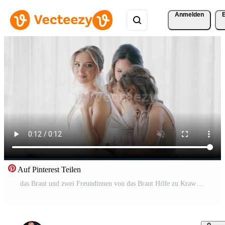
Anmelden
Auf Pinterest Teilen
das Braut und zwei Freundinnen von das Braut Hilfe zu Krawatte das Bänder von das Kleid. Vorbereitung zum das Hochzeit, das Morgen von das Braut. ein schön Braut mit ihr Brautjungfern Pro Video