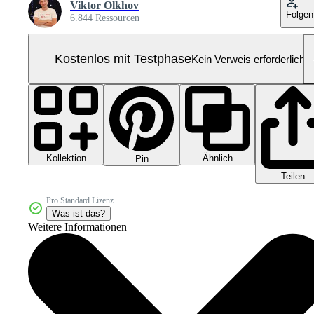
Viktor Olkhov
Folgen
6.844 Ressourcen
Kostenlos mit Testphase
Kein Verweis erforderlich
Kollektion
Ähnlich
Pin
Teilen
Pro Standard Lizenz
Was ist das?
Weitere Informationen