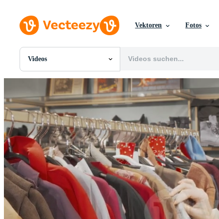
Vektoren
Fotos
Videos
Alle Bilder
Fotos
PNGs
PSDs
SVGs
Vorlagen
Vektoren
Videos
Motion Graphics
Redaktionelle Bilder
Redaktionelle Ereignisse