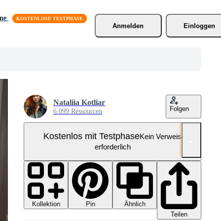
äne
Anmelden
Einloggen
Nataliia Kotliar
Folgen
6.099 Ressourcen
Kostenlos mit Testphase
Kein Verweis
erforderlich
Kollektion
Ähnlich
Pin
Teilen