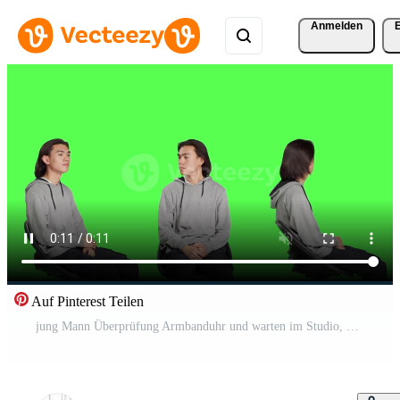
Anmelden
Auf Pinterest Teilen
jung Mann Überprüfung Armbanduhr und warten im Studio, Schauspielkunst ungeduldig während Sitzung auf Stuhl Über grüner Bildschirm. männlich Modell- suchen beim Zeit auf Kamera, optimistisch Person mit betrachten. Pro Video