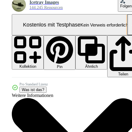
Icetray Images
Folgen
144.245 Ressourcen
Kostenlos mit Testphase
Kein Verweis erforderlich
Kollektion
Ähnlich
Pin
Teilen
Pro Standard Lizenz
Was ist das?
Weitere Informationen