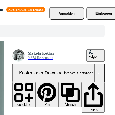
äne
Anmelden
Einloggen
Mykola Kotliar
Folgen
9.374 Ressourcen
Kostenloser Download
Verweis erforderlich
Kollektion
Ähnlich
Pin
Teilen