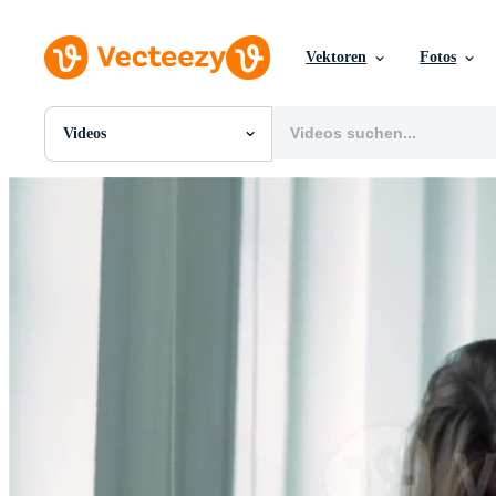
Vektoren
Fotos
Videos
Alle Bilder
Fotos
PNGs
PSDs
SVGs
Vorlagen
Vektoren
Videos
Motion Graphics
Redaktionelle Bilder
Redaktionelle Ereignisse