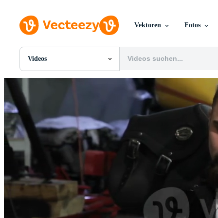
Vektoren
Fotos
Videos
Alle Bilder
Fotos
PNGs
PSDs
SVGs
Vorlagen
Vektoren
Videos
Motion Graphics
Redaktionelle Bilder
Redaktionelle Ereignisse