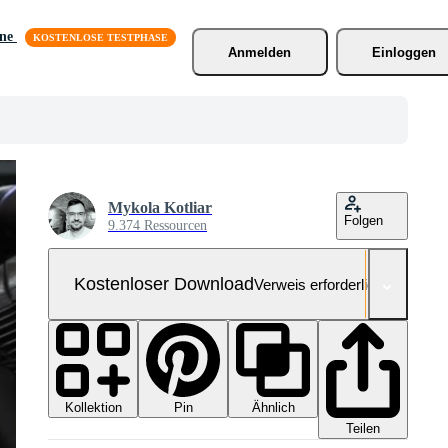
äne
Anmelden
Einloggen
Mykola Kotliar
Folgen
9.374 Ressourcen
Kostenloser Download
Verweis erforderlich
Kollektion
Ähnlich
Pin
Teilen