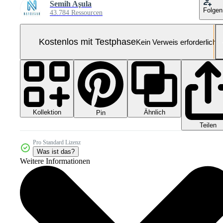
Semih Aşula
Folgen
43.784 Ressourcen
Kostenlos mit Testphase
Kein Verweis erforderlich
Kollektion
Ähnlich
Pin
Teilen
Pro Standard Lizenz
Was ist das?
Weitere Informationen