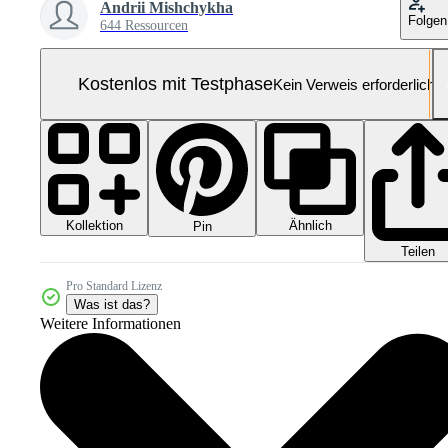
Andrii Mishchykha
Folgen
644 Ressourcen
Kostenlos mit Testphase
Kein Verweis erforderlich
Kollektion
Ähnlich
Pin
Teilen
Pro Standard Lizenz
Was ist das?
Weitere Informationen