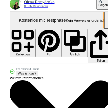
Olena Demydenko
Folgen
8.376 Ressourcen
Kostenlos mit Testphase
Kein Verweis erforderlich
Kollektion
Ähnlich
Pin
Teilen
Pro Standard Lizenz
Was ist das?
Weitere Informationen